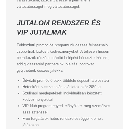
választékába, biztosítva ezzel a permanens
változatosságot meg változatosságot.
JUTALOM RENDSZER ÉS
VIP JUTALMAK
Többszintű promóciós programunk összes felhasználó
csoportnak biztosít kedvezményeket. A teljesen frissen
beiratkozók részére csábító belépési bónuszt kínálunk,
addig visszatérő partnereink lojalitási pontokat
gyűjthetnek összes játékkal.
Üdvözlő promóció pakk többféle deposit-ra elosztva
Hetenkénti visszautalási ajánlatok akár 20%-ig
Szülinapi meglepetések individuálisan készített
kedvezményekkel
VIP klub program egyedi előnyökkel meg személyes
asszisztenssel
Free forgatások hetes rendszerességgel kiemelt
játékokon