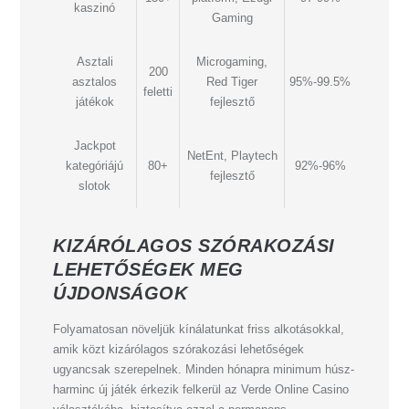
kaszinó
Gaming
Asztali
Microgaming,
200
asztalos
Red Tiger
95%-99.5%
feletti
játékok
fejlesztő
Jackpot
NetEnt, Playtech
kategóriájú
80+
92%-96%
fejlesztő
slotok
KIZÁRÓLAGOS SZÓRAKOZÁSI
LEHETŐSÉGEK MEG
ÚJDONSÁGOK
Folyamatosan növeljük kínálatunkat friss alkotásokkal,
amik közt kizárólagos szórakozási lehetőségek
ugyancsak szerepelnek. Minden hónapra minimum húsz-
harminc új játék érkezik felkerül az Verde Online Casino