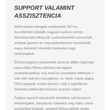
SUPPORT VALAMINT
ASSZISZTENCIA
Multi-channel támogató rendszerünk 24/7-es
hozzáférhető működik magyarul nyelven szintén.
Munkatársaink felkészült szakemberekből szerveződik,
amelyek gyorsan és meg eredményesen menedzselik
meg a felmerülő felmerülő kérdéseket vagy
nehézségeket.
Élő beszélgetési rendszerünk azonnali időben kapcsolja
kapcsolatba felhasználóinkat támogatási
munkatársainkkal, míg email-es üzenetekre többnyire 2
órán időn alatt jön visszajelzés. Az Verde Casino alapos
FAQ kategóriát szintén biztosít, mely a legtöbbször
felmerülő problémákra biztosít azonnali választ.
Tudatos kaszinó irányelvünk keretében self-exclusion
lehetőségeket, tranzakciós határokat meg reality check
eszközöket kínálunk, amellyel felhasználóink mindig