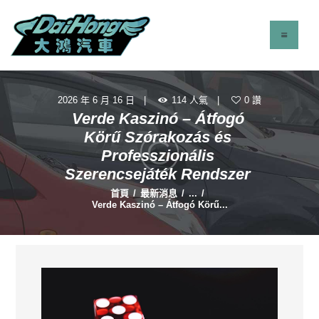
2026 年 6 月 16 日
114
人氣
0
讚
最新消息
Verde Kaszinó – Átfogó
服務項目
Körű Szórakozás és
Professzionális
立即找車
Szerencsejáték Rendszer
聯絡我們
首頁
最新消息
...
關於我們
Verde Kaszinó – Átfogó Körű...