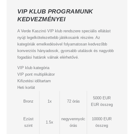
VIP KLUB PROGRAMUNK
KEDVEZMÉNYEI
A Verde Kaszinó VIP klub rendszere speciális ellátást
nyújt legelkötelezettebb játékosaink részére. Az
kategóriák emelkedésével folyamatosan kedvezőbb
konverziós hányadosok, gyorsabb utalások és nagyobb
fogadási határok válnak elérhetővé.
VIP klub kategória
VIP pont multiplikátor
Kifizetési időtartam
Heti korlát
5000 EUR
Bronz
1x
72 órás
EUR összeg
Ezüst
negyvennyolc
10000 EUR
1.5x
szint
órás
összeg