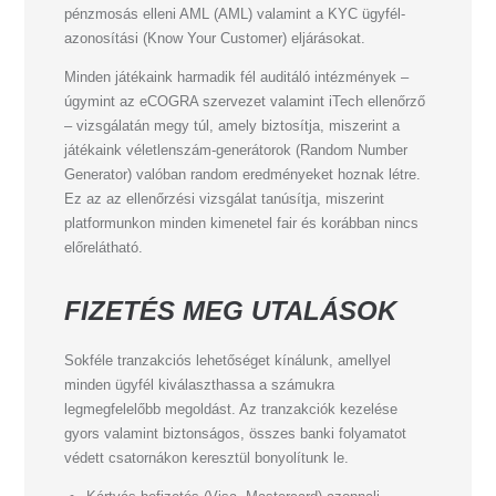
pénzmosás elleni AML (AML) valamint a KYC ügyfél-
azonosítási (Know Your Customer) eljárásokat.
Minden játékaink harmadik fél auditáló intézmények –
úgymint az eCOGRA szervezet valamint iTech ellenőrző
– vizsgálatán megy túl, amely biztosítja, miszerint a
játékaink véletlenszám-generátorok (Random Number
Generator) valóban random eredményeket hoznak létre.
Ez az az ellenőrzési vizsgálat tanúsítja, miszerint
platformunkon minden kimenetel fair és korábban nincs
előrelátható.
FIZETÉS MEG UTALÁSOK
Sokféle tranzakciós lehetőséget kínálunk, amellyel
minden ügyfél kiválaszthassa a számukra
legmegfelelőbb megoldást. Az tranzakciók kezelése
gyors valamint biztonságos, összes banki folyamatot
védett csatornákon keresztül bonyolítunk le.