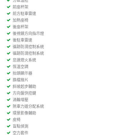
分區溫控
前座杯架
前方駐車雷達
加熱座椅
後座杯架
後視鏡方向指示燈
後駐車雷達
循跡防滑控制系統
循跡防滑控制系統
怠速熄火系統
恆溫空調
抬頭顯示器
換檔撥片
斜坡起步輔助
方向盤快控鍵
渦輪增壓
煞車力道分配系統
環景影像輔助
皮椅
盲點偵測
空力套件