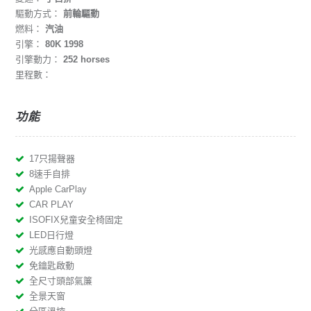
驅動方式：
前輪驅動
燃料：
汽油
引擎：
80K 1998
引擎動力：
252 horses
里程數：
功能
17只揚聲器
8速手自排
Apple CarPlay
CAR PLAY
ISOFIX兒童安全椅固定
LED日行燈
光感應自動頭燈
免鑰匙啟動
全尺寸頭部氣簾
全景天窗