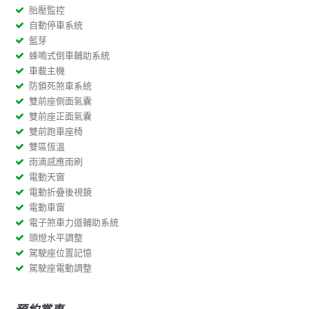
胎壓監控
自動停車系統
藍芽
蜂鳴式倒車輔助系統
車載主機
防鎖死煞車系統
雙前座側面氣囊
雙前座正面氣囊
雙前跑車座椅
雙區恆溫
雨滴感應雨刷
電動天窗
電動折疊後視鏡
電動車窗
電子煞車力道輔助系統
頭燈水平調整
駕駛座位置記憶
駕駛座電動調整