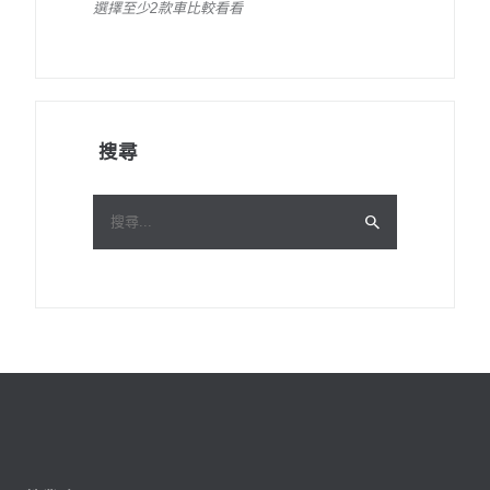
選擇至少2款車比較看看
搜尋
搜
尋
關
鍵
字: