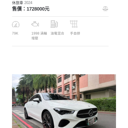
休旅車
2024
售價：1728000元
79K
1998 渦輪
油電混合
手自排
增壓