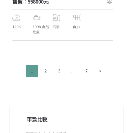
售價：558000元
120K
1998 自然
汽油
自排
進氣
文
PAGE
1
PAGE
2
PAGE
3
...
PAGE
7
>
章
分
頁
車款比較