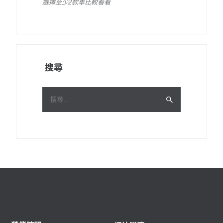
選擇至少2款車比較看看
搜尋
搜
尋
關
鍵
字: