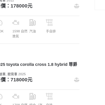
背車
2012
價：178000元
0K
1598 自然
汽油
手自排
進氣
25 toyota corolla cross 1.8 hybrid 尊爵
旅車
, 掀背車
2025
價：718000元
K
1798 自然
組合（汽
自排