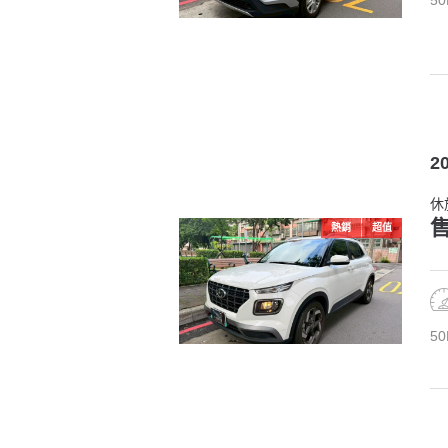
2
休
售
熱銷
超值
50