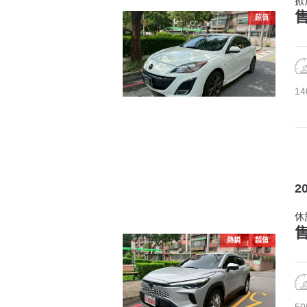
掀
售
超值
14
20
休
售
熱銷
超值
50