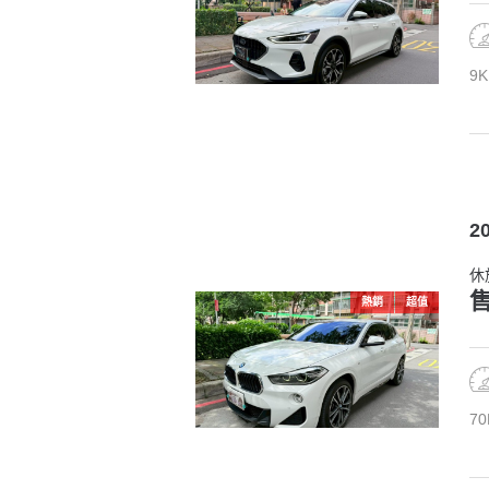
9K
2
休
售
熱銷
超值
70