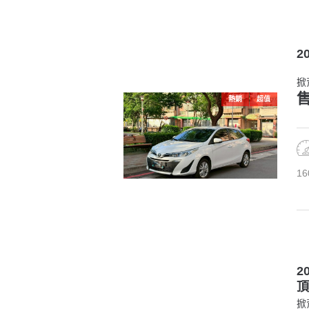
20
掀
售
熱銷
超值
16
2
頂
掀