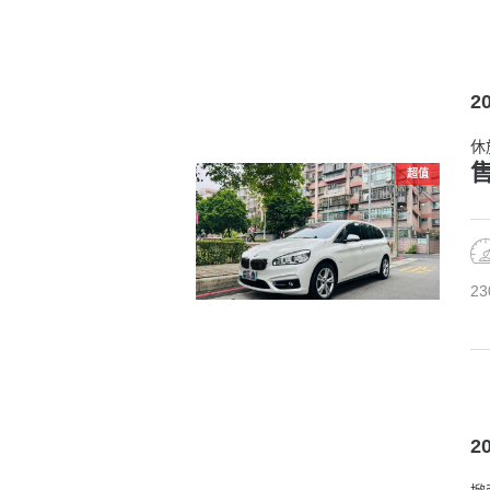
2
休
售
超值
23
2