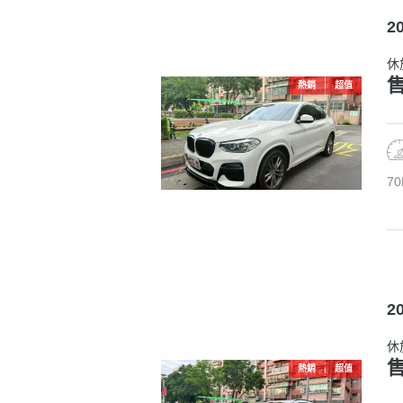
2
休
售
熱銷
超值
70
20
休
售
熱銷
超值