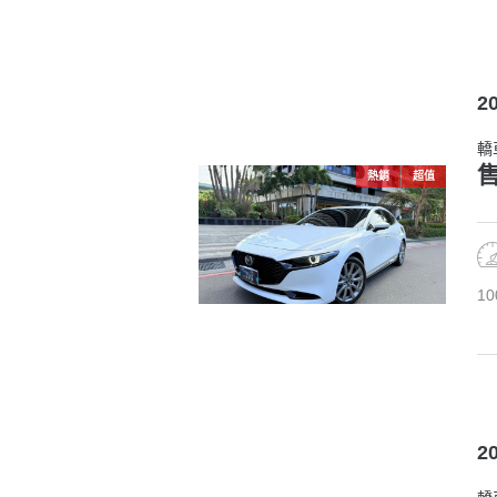
2
轎
售
熱銷
超值
10
2