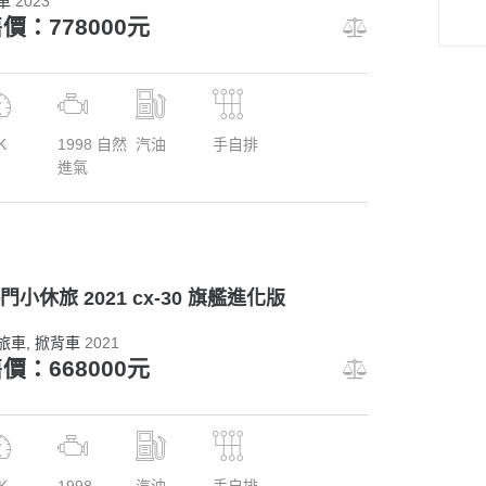
車
2023
價：778000元
K
1998 自然
汽油
手自排
進氣
門小休旅 2021 cx-30 旗艦進化版
旅車
, 掀背車
2021
價：668000元
K
1998
汽油
手自排