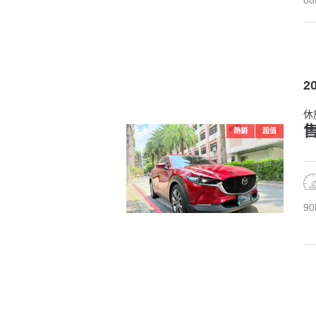
2
休
售
熱銷
超值
90