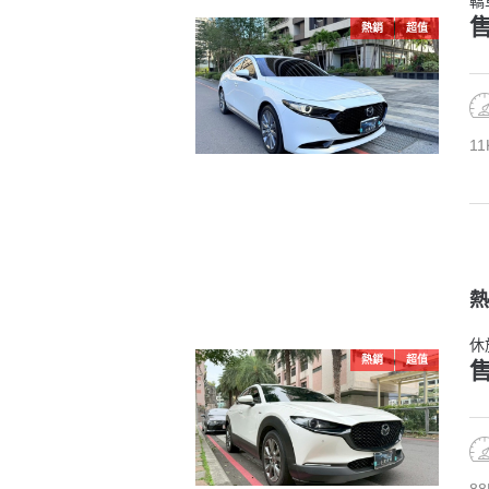
轎
售
熱銷
超值
11
熱
休
熱銷
超值
售
88