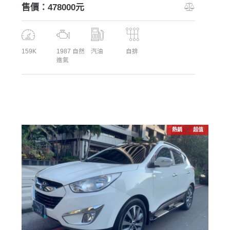
售價：478000元
159K
1987 自然
汽油
自排
進氣
熱銷
超值