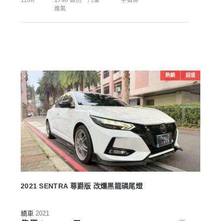
進氣
熱銷
超值
2021 SENTRA 尊爵版 改燻黑龍磷尾燈
轎車
2021