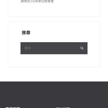
選擇至少2款車比較看看
搜尋
搜
尋
關
鍵
字: