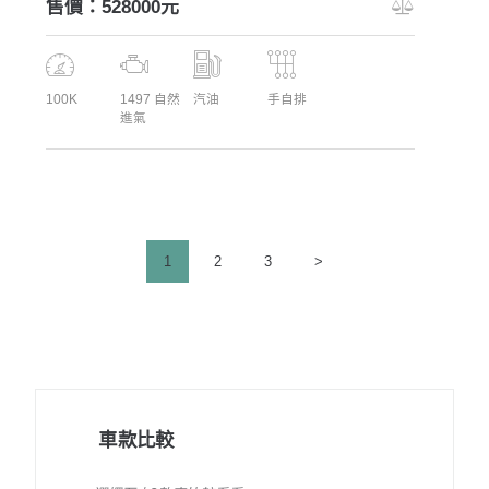
售價：528000元
100K
1497 自然
汽油
手自排
進氣
文
PAGE
1
PAGE
2
PAGE
3
>
章
分
頁
車款比較