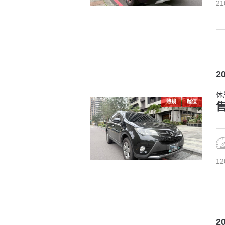
21
2
休
熱銷
超值
售
12
2