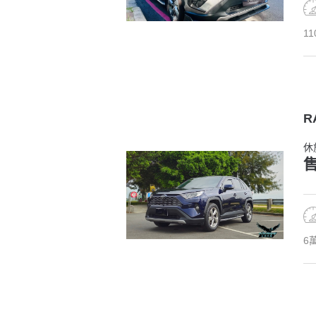
11
R
休
售
6