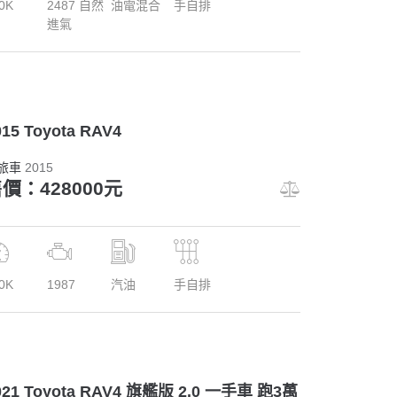
0K
2487 自然
油電混合
手自排
進氣
015 Toyota RAV4
旅車
2015
價：428000元
0K
1987
汽油
手自排
021 Toyota RAV4 旗艦版 2.0 一手車 跑3萬