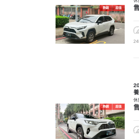
休
售
熱銷
超值
24
2
養
休
售
熱銷
超值