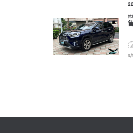
2
休
售
6