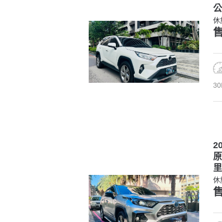
公
休
售
30
2
原
里
休
售