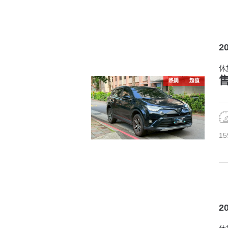
2
休
售
熱銷
超值
15
2