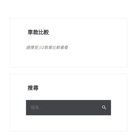
車款比較
選擇至少2款車比較看看
搜尋
搜
尋
關
鍵
字: