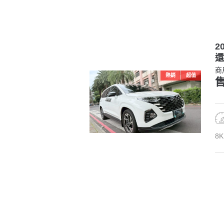
2
還
商
熱銷
超值
售
8K