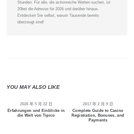
Stunden. Für alle, die actionreiche Wetten suchen, ist
20bet die Adresse für 2026 und darüber hinaus.
Entdecken Sie selbst, warum Tausende bereits
überzeugt sind!
YOU MAY ALSO LIKE
2026 年 5 月 22 日
2017 年 2 月 9 日
Erfahrungen und Einblicke in
Complete Guide to Casino
die Welt von Tipico
Registration, Bonuses, and
Payments