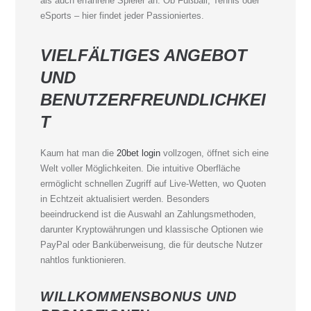
als auch erfahrene Spieler an. Ob Fußball, Tennis oder
eSports – hier findet jeder Passioniertes.
VIELFÄLTIGES ANGEBOT
UND
BENUTZERFREUNDLICHKEI
T
Kaum hat man die
20bet login
vollzogen, öffnet sich eine
Welt voller Möglichkeiten. Die intuitive Oberfläche
ermöglicht schnellen Zugriff auf Live-Wetten, wo Quoten
in Echtzeit aktualisiert werden. Besonders
beeindruckend ist die Auswahl an Zahlungsmethoden,
darunter Kryptowährungen und klassische Optionen wie
PayPal oder Banküberweisung, die für deutsche Nutzer
nahtlos funktionieren.
WILLKOMMENSBONUS UND