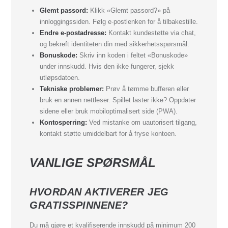
Glemt passord:
Klikk «Glemt passord?» på
innloggingssiden. Følg e-postlenken for å tilbakestille.
Endre e-postadresse:
Kontakt kundestøtte via chat,
og bekreft identiteten din med sikkerhetsspørsmål.
Bonuskode:
Skriv inn koden i feltet «Bonuskode»
under innskudd. Hvis den ikke fungerer, sjekk
utløpsdatoen.
Tekniske problemer:
Prøv å tømme bufferen eller
bruk en annen nettleser. Spillet laster ikke? Oppdater
sidene eller bruk mobiloptimalisert side (PWA).
Kontosperring:
Ved mistanke om uautorisert tilgang,
kontakt støtte umiddelbart for å fryse kontoen.
VANLIGE SPØRSMÅL
HVORDAN AKTIVERER JEG
GRATISSPINNENE?
Du må gjøre et kvalifiserende innskudd på minimum 200