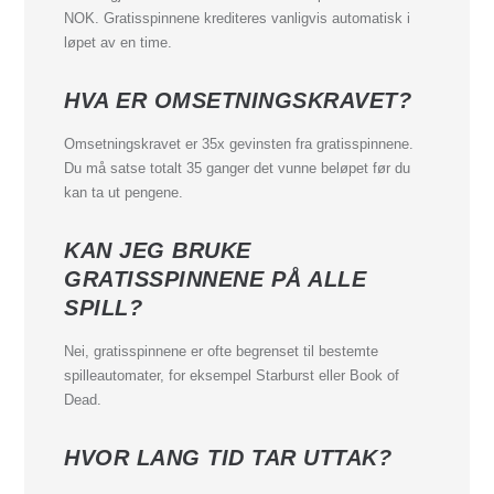
NOK. Gratisspinnene krediteres vanligvis automatisk i
løpet av en time.
HVA ER OMSETNINGSKRAVET?
Omsetningskravet er 35x gevinsten fra gratisspinnene.
Du må satse totalt 35 ganger det vunne beløpet før du
kan ta ut pengene.
KAN JEG BRUKE
GRATISSPINNENE PÅ ALLE
SPILL?
Nei, gratisspinnene er ofte begrenset til bestemte
spilleautomater, for eksempel Starburst eller Book of
Dead.
HVOR LANG TID TAR UTTAK?