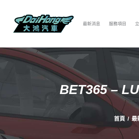
最新消息
服務項目
BET365 – 
首頁
最