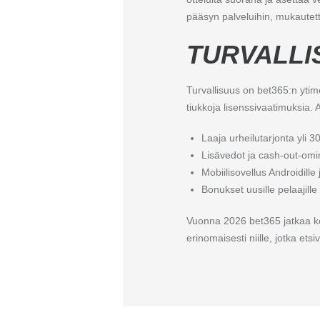
pääsyn palveluihin, mukautettu
TURVALLI
Turvallisuus on bet365:n ytime
tiukkoja lisenssivaatimuksia. 
Laaja urheilutarjonta yli 30
Lisävedot ja cash-out-omi
Mobiilisovellus Androidille 
Bonukset uusille pelaajille
Vuonna 2026 bet365 jatkaa keh
erinomaisesti niille, jotka etsi