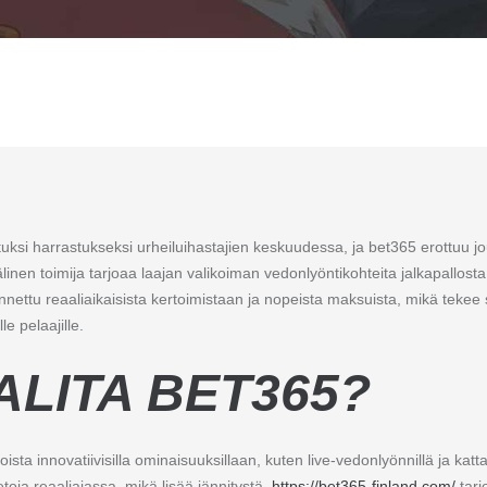
uksi harrastukseksi urheiluihastajien keskuudessa, ja bet365 erottuu j
inen toimija tarjoaa laajan valikoiman vedonlyöntikohteita jalkapallosta
unnettu reaaliaikaisista kertoimistaan ja nopeista maksuista, mikä tekee
le pelaajille.
ALITA BET365?
oista innovatiivisilla ominaisuuksillaan, kuten live-vedonlyönnillä ja kattavi
etoja reaaliajassa, mikä lisää jännitystä.
https://bet365-finland.com/
tarj