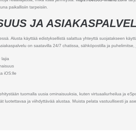
na paikallisiin tarpeisiin.
SUUS JA ASIAKASPALVE
ssä. Alusta käyttää edistyksellistä salattua yhteyttä suojatakseen käyttä
Asiakaspalvelu on saatavilla 24/7 chatissa, sähköpostilla ja puhelimitse
 lajia
naisuus
ja iOS:lle
itystään tuomalla uusia ominaisuuksia, kuten virtuaaliurheilua ja eSpo
vät luotettavaa ja viihdyttävää alustaa. Muista pelata vastuullisesti ja aset