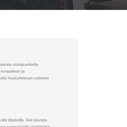
oukosta monipuolisella
 koripalloon ja
 siitä houkuttelevan valinnan
lla tilastoilla. Voit seurata
oaa suomalaisille räätälöidyn