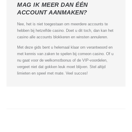
MAG IK MEER DAN ÉÉN
ACCOUNT AANMAKEN?
Nee, het is niet toegestaan om meerdere accounts te
hebben bij hetzelfde casino. Doet u dit toch, dan kan het
casino alle accounts blokkeren en winsten annuleren.
Met deze gids bent u helemaal klaar om verantwoord en
met kennis van zaken te spelen bij comeon casino. Of u
nu gaat voor de welkomstbonus of de VIP‑voordelen,
vergeet niet dat gokken leuk moet blijven. Stel altijd
limieten en speel met mate. Veel succes!