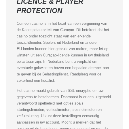
LICENCE & PLAYER
PROTECTION
Comeon casino is in het bezit van een vergunning van
de Kansspelautoriteit van Curaçao. Dit betekent dat het
casino onder toezicht staat van een erkende
toezichthouder. Spelers uit Nederland en andere
EU‑landen kunnen hier gebruik van maken, maar let op:
winsten uit een Curaçao‑licentie kunnen in uw thuisland
belastbaar zijn. In Nederland bent u verplicht om
eventuele gokwinsten boven een bepaalde drempel aan
te geven bij de Belastingdienst. Raadpleeg voor de
zekerheid een fiscalist.
Het casino maakt gebruik van SSL‑encryptie om uw
gegevens te beschermen. Daarnaast is er een uitgebreid
verantwoord spelbeleid met opties zoals
stortingslimieten, verlieslimieten, sessielimieten en
zelfuitsluiting. U kunt deze instellingen eenvoudig
aanpassen in uw account. Mocht u merken dat het
gokken uit de hand loopt, neem dan contact op met de