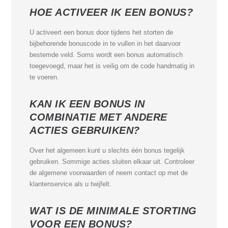
HOE ACTIVEER IK EEN BONUS?
U activeert een bonus door tijdens het storten de
bijbehorende bonuscode in te vullen in het daarvoor
bestemde veld. Soms wordt een bonus automatisch
toegevoegd, maar het is veilig om de code handmatig in
te voeren.
KAN IK EEN BONUS IN
COMBINATIE MET ANDERE
ACTIES GEBRUIKEN?
Over het algemeen kunt u slechts één bonus tegelijk
gebruiken. Sommige acties sluiten elkaar uit. Controleer
de algemene voorwaarden of neem contact op met de
klantenservice als u twijfelt.
WAT IS DE MINIMALE STORTING
VOOR EEN BONUS?