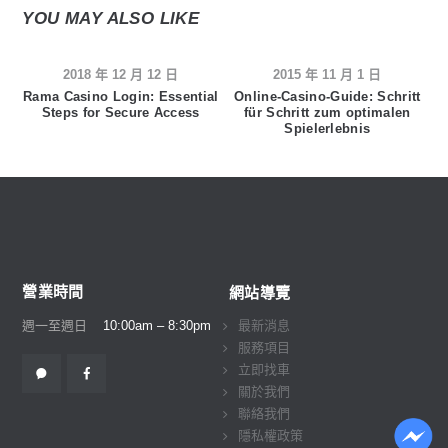
YOU MAY ALSO LIKE
2018 年 12 月 12 日
2015 年 11 月 1 日
Rama Casino Login: Essential
Online-Casino-Guide: Schritt
Steps for Secure Access
für Schritt zum optimalen
Spielerlebnis
營業時間
網站導覽
週一至週日
10:00am – 8:30pm
最新消息
服務項目
立即找車
關於我們
聯絡我們
隱私權政策