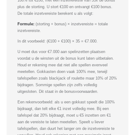
100% tot €200, met een inzetvereiste van 35x de bonus
plus de storting. U stort €100 en ontvangt €100 bonus.
De totale inzetvereiste berekent u als volgt:
Formule:
(storting + bonus) × inzetvereiste = totale
inzetvereiste.
In dit voorbeeld: (€100 + €100) × 35 = €7.000.
U moet dus voor €7.000 aan spelinzetten plaatsen
voordat u de winsten uit de bonus kunt laten uitbetalen.
Houd er rekening mee dat niet alle spellen evenveel
meetellen. Gokkasten doen vaak 100% mee, terwijl
tafelspellen zoals blackjack of roulette maar 10% of 20%
bijdragen. Sommige spellen zijn zelfs volledig
uitgesloten. Dit staat in de bonusvoorwaarden.
Een rekenvoorbeeld: als u een gokkast speelt die 100%
bijdraagt, dan telt elke €1 inzet volledig mee. Bij een
tafelspel dat 20% bijdraagt, moet u €5 inzetten om €1
aan de vereiste te laten meetellen. Speelt u liever
tafelspellen, dan duurt het langer om de inzetvereiste te