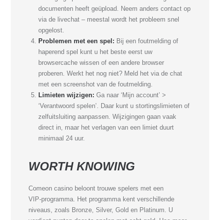
documenten heeft geüpload. Neem anders contact op
via de livechat – meestal wordt het probleem snel
opgelost.
Problemen met een spel:
Bij een foutmelding of
haperend spel kunt u het beste eerst uw
browsercache wissen of een andere browser
proberen. Werkt het nog niet? Meld het via de chat
met een screenshot van de foutmelding.
Limieten wijzigen:
Ga naar ‘Mijn account’ >
‘Verantwoord spelen’. Daar kunt u stortingslimieten of
zelfuitsluiting aanpassen. Wijzigingen gaan vaak
direct in, maar het verlagen van een limiet duurt
minimaal 24 uur.
WORTH KNOWING
Comeon casino beloont trouwe spelers met een
VIP‑programma. Het programma kent verschillende
niveaus, zoals Bronze, Silver, Gold en Platinum. U