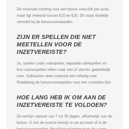
De minimale storting voor een bonus verschilt per actie,
maar ligt meestal tussen €10 en €20. Dit staat duidelijk
vermeld bij de bonusvoorwaarden.
ZIJN ER SPELLEN DIE NIET
MEETELLEN VOOR DE
INZETVEREISTE?
Ja, spellen zoals videopoker, bepaalde tafelspellen en
live casinospellen tellen vaak niet of slechts gedeeltelijk
mee. Gokkasten doen meestal wel volledig mee.
Raadpleeg de bonusvoorwaarden voor een complete lijst.
HOE LANG HEB IK OM AAN DE
INZETVEREISTE TE VOLDOEN?
De termijn varieert van 7 tot 30 dagen, afhankelijk van de
bonus. U ziet de exacte termijn in uw account of in de
bonusvoorwaarden. Houd hier rekening mee als u een