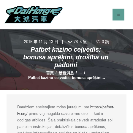
2015 年 11 月 13 日
78
人氣
0
讚
最新消息
Pafbet kazino ceļvedis:
服務項目
bonusa aprēķini, drošība un
padomi
立即找車
首頁
最新消息
...
聯絡我們
Pafbet kazino ceļvedis: bonusa aprēķini...
關於我們
Daudziem spēlētājiem rodas jautājumi par
https://pafbet-
lv.org/
pirms viņi nogulda savu pirmo eiro — šeit ir
godīgas atbildes. Šajā praktiskajā ceļvedī atradīsiet soli
pa solim instrukcijas, detalizētus bonusa aprēķinus,