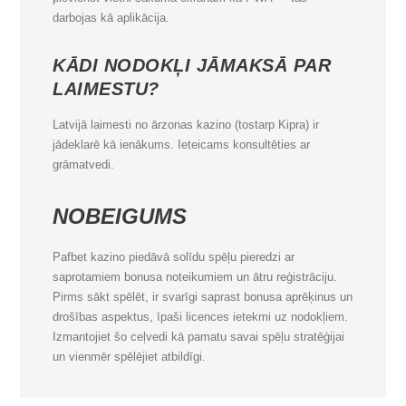
darbojas kā aplikācija.
KĀDI NODOKĻI JĀMAKSĀ PAR
LAIMESTU?
Latvijā laimesti no ārzonas kazino (tostarp Kipra) ir
jādeklarē kā ienākums. Ieteicams konsultēties ar
grāmatvedi.
NOBEIGUMS
Pafbet kazino piedāvā solīdu spēļu pieredzi ar
saprotamiem bonusa noteikumiem un ātru reģistrāciju.
Pirms sākt spēlēt, ir svarīgi saprast bonusa aprēķinus un
drošības aspektus, īpaši licences ietekmi uz nodokļiem.
Izmantojiet šo ceļvedi kā pamatu savai spēļu stratēģijai
un vienmēr spēlējiet atbildīgi.