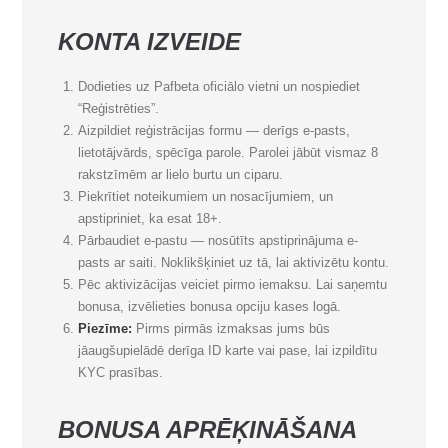
KONTA IZVEIDE
Dodieties uz Pafbeta oficiālo vietni un nospiediet
“Reģistrēties”.
Aizpildiet reģistrācijas formu — derīgs e-pasts,
lietotājvārds, spēcīga parole. Parolei jābūt vismaz 8
rakstzīmēm ar lielo burtu un ciparu.
Piekrītiet noteikumiem un nosacījumiem, un
apstipriniet, ka esat 18+.
Pārbaudiet e-pastu — nosūtīts apstiprinājuma e-
pasts ar saiti. Noklikšķiniet uz tā, lai aktivizētu kontu.
Pēc aktivizācijas veiciet pirmo iemaksu. Lai saņemtu
bonusa, izvēlieties bonusa opciju kases logā.
Piezīme:
Pirms pirmās izmaksas jums būs
jāaugšupielādē derīga ID karte vai pase, lai izpildītu
KYC prasības.
BONUSA APRĒĶINĀŠANA