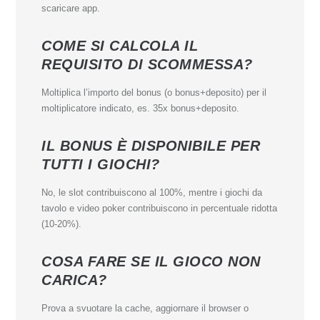
scaricare app.
COME SI CALCOLA IL
REQUISITO DI SCOMMESSA?
Moltiplica l’importo del bonus (o bonus+deposito) per il
moltiplicatore indicato, es. 35x bonus+deposito.
IL BONUS È DISPONIBILE PER
TUTTI I GIOCHI?
No, le slot contribuiscono al 100%, mentre i giochi da
tavolo e video poker contribuiscono in percentuale ridotta
(10-20%).
COSA FARE SE IL GIOCO NON
CARICA?
Prova a svuotare la cache, aggiornare il browser o