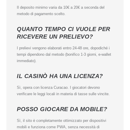
Il deposito minimo varia da 10€ a 20€ a seconda del
metodo di pagamento scelto.
QUANTO TEMPO CI VUOLE PER
RICEVERE UN PRELIEVO?
I prelievi vengono elaborati entro 24-48 ore, dopodiché i
tempi dipendono dal metodo (bonifico 1-3 giorni, e-wallet
immediato).
IL CASINÒ HA UNA LICENZA?
Sì, opera con licenza Curacao. I giocatori devono
verificare le leggi locali in materia di tasse sulle vincite.
POSSO GIOCARE DA MOBILE?
Sì, il sito è completamente ottimizzato per dispositivi
mobili e funziona come PWA, senza necessità di