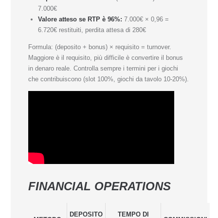
7.000€
Valore atteso se RTP è 96%:
7.000€ × 0,96 =
6.720€ restituiti, perdita attesa di 280€
Formula: (deposito + bonus) × requisito = turnover.
Maggiore è il requisito, più difficile è convertire il bonus
in denaro reale. Controlla sempre i termini per i giochi
che contribuiscono (slot 100%, giochi da tavolo 10-20%).
FINANCIAL OPERATIONS
DEPOSITO
TEMPO DI