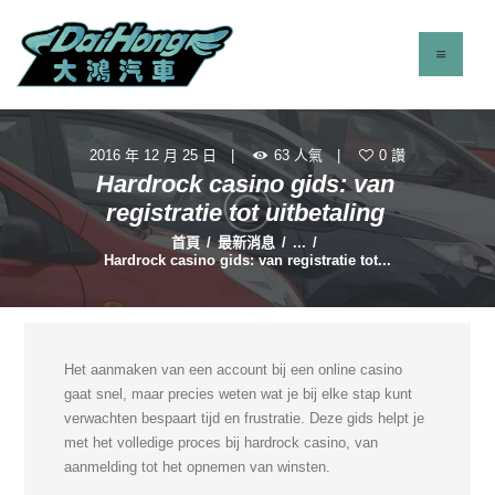
2016 年 12 月 25 日
63
人氣
0
讚
最新消息
Hardrock casino gids: van
服務項目
registratie tot uitbetaling
立即找車
首頁
最新消息
...
Hardrock casino gids: van registratie tot...
聯絡我們
關於我們
Het aanmaken van een account bij een online casino
gaat snel, maar precies weten wat je bij elke stap kunt
verwachten bespaart tijd en frustratie. Deze gids helpt je
met het volledige proces bij hardrock casino, van
aanmelding tot het opnemen van winsten.