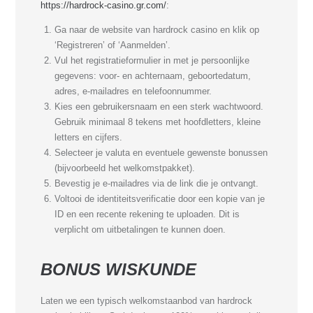
https://hardrock-casino.gr.com/
:
Ga naar de website van hardrock casino en klik op
‘Registreren’ of ‘Aanmelden’.
Vul het registratieformulier in met je persoonlijke
gegevens: voor- en achternaam, geboortedatum,
adres, e-mailadres en telefoonnummer.
Kies een gebruikersnaam en een sterk wachtwoord.
Gebruik minimaal 8 tekens met hoofdletters, kleine
letters en cijfers.
Selecteer je valuta en eventuele gewenste bonussen
(bijvoorbeeld het welkomstpakket).
Bevestig je e-mailadres via de link die je ontvangt.
Voltooi de identiteitsverificatie door een kopie van je
ID en een recente rekening te uploaden. Dit is
verplicht om uitbetalingen te kunnen doen.
BONUS WISKUNDE
Laten we een typisch welkomstaanbod van hardrock