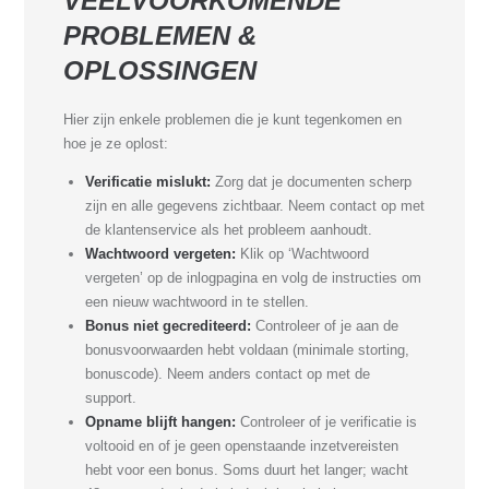
VEELVOORKOMENDE
PROBLEMEN &
OPLOSSINGEN
Hier zijn enkele problemen die je kunt tegenkomen en
hoe je ze oplost:
Verificatie mislukt:
Zorg dat je documenten scherp
zijn en alle gegevens zichtbaar. Neem contact op met
de klantenservice als het probleem aanhoudt.
Wachtwoord vergeten:
Klik op ‘Wachtwoord
vergeten’ op de inlogpagina en volg de instructies om
een nieuw wachtwoord in te stellen.
Bonus niet gecrediteerd:
Controleer of je aan de
bonusvoorwaarden hebt voldaan (minimale storting,
bonuscode). Neem anders contact op met de
support.
Opname blijft hangen:
Controleer of je verificatie is
voltooid en of je geen openstaande inzetvereisten
hebt voor een bonus. Soms duurt het langer; wacht