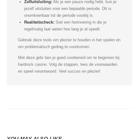
Zelfuitsluiting:
Als je een pauze nodig hebt, kun je
jezelf uitsluiten voor een bepaalde periode. Dit is
onomkeerbaar tot de periode voorbij is.
Realiteitscheck:
Stel een herinnering in die je
regelmatig laat weten hoe lang je al speelt.
Gebruik deze tools om plezier te houden in het spelen en
om problematisch gedrag te voorkomen.
Met deze gids ben je goed voorbereid om te beginnen bij
hardrock casino. Volg de stappen, lees de voorwaarden
en speel verantwoord. Veel succes en plezier!
YOU MAY ALSO LIKE