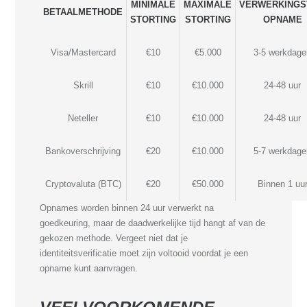
MINIMALE
MAXIMALE
VERWERKINGS
BETAALMETHODE
STORTING
STORTING
OPNAME
Visa/Mastercard
€10
€5.000
3-5 werkdage
Skrill
€10
€10.000
24-48 uur
Neteller
€10
€10.000
24-48 uur
Bankoverschrijving
€20
€10.000
5-7 werkdage
Cryptovaluta (BTC)
€20
€50.000
Binnen 1 uu
Opnames worden binnen 24 uur verwerkt na
goedkeuring, maar de daadwerkelijke tijd hangt af van de
gekozen methode. Vergeet niet dat je
identiteitsverificatie moet zijn voltooid voordat je een
opname kunt aanvragen.