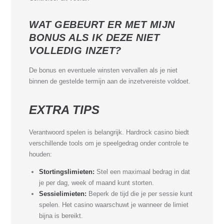
WAT GEBEURT ER MET MIJN
BONUS ALS IK DEZE NIET
VOLLEDIG INZET?
De bonus en eventuele winsten vervallen als je niet
binnen de gestelde termijn aan de inzetvereiste voldoet.
EXTRA TIPS
Verantwoord spelen is belangrijk. Hardrock casino biedt
verschillende tools om je speelgedrag onder controle te
houden:
Stortingslimieten:
Stel een maximaal bedrag in dat
je per dag, week of maand kunt storten.
Sessielimieten:
Beperk de tijd die je per sessie kunt
spelen. Het casino waarschuwt je wanneer de limiet
bijna is bereikt.