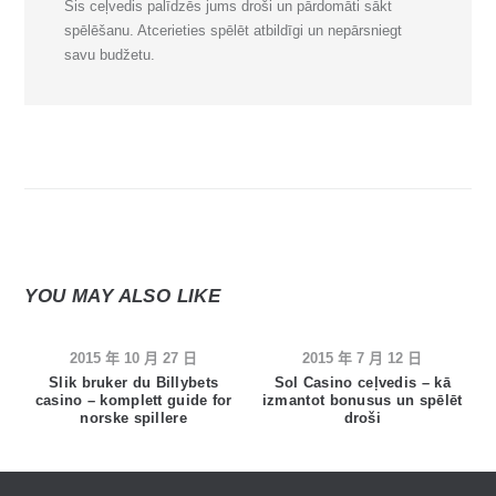
Šis ceļvedis palīdzēs jums droši un pārdomāti sākt
spēlēšanu. Atcerieties spēlēt atbildīgi un nepārsniegt
savu budžetu.
YOU MAY ALSO LIKE
2015 年 10 月 27 日
2015 年 7 月 12 日
Slik bruker du Billybets
Sol Casino ceļvedis – kā
casino – komplett guide for
izmantot bonusus un spēlēt
norske spillere
droši