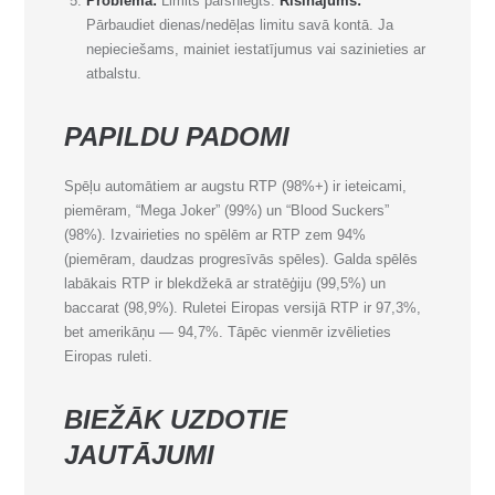
Problēma:
Limits pārsniegts.
Risinājums:
Pārbaudiet dienas/nedēļas limitu savā kontā. Ja
nepieciešams, mainiet iestatījumus vai sazinieties ar
atbalstu.
PAPILDU PADOMI
Spēļu automātiem ar augstu RTP (98%+) ir ieteicami,
piemēram, “Mega Joker” (99%) un “Blood Suckers”
(98%). Izvairieties no spēlēm ar RTP zem 94%
(piemēram, daudzas progresīvās spēles). Galda spēlēs
labākais RTP ir blekdžekā ar stratēģiju (99,5%) un
baccarat (98,9%). Ruletei Eiropas versijā RTP ir 97,3%,
bet amerikāņu — 94,7%. Tāpēc vienmēr izvēlieties
Eiropas ruleti.
BIEŽĀK UZDOTIE
JAUTĀJUMI