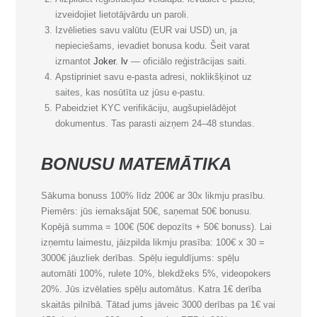
izveidojiet lietotājvārdu un paroli.
Izvēlieties savu valūtu (EUR vai USD) un, ja
nepieciešams, ievadiet bonusa kodu. Šeit varat
izmantot
Joker. lv
— oficiālo reģistrācijas saiti.
Apstipriniet savu e-pasta adresi, noklikšķinot uz
saites, kas nosūtīta uz jūsu e-pastu.
Pabeidziet KYC verifikāciju, augšupielādējot
dokumentus. Tas parasti aizņem 24–48 stundas.
BONUSU MATEMĀTIKA
Sākuma bonuss 100% līdz 200€ ar 30x likmju prasību.
Piemērs: jūs iemaksājat 50€, saņemat 50€ bonusu.
Kopējā summa = 100€ (50€ depozīts + 50€ bonuss). Lai
izņemtu laimestu, jāizpilda likmju prasība: 100€ x 30 =
3000€ jāuzliek derības. Spēļu ieguldījums: spēļu
automāti 100%, rulete 10%, blekdžeks 5%, videopokers
20%. Jūs izvēlaties spēļu automātus. Katra 1€ derība
skaitās pilnībā. Tātad jums jāveic 3000 derības pa 1€ vai