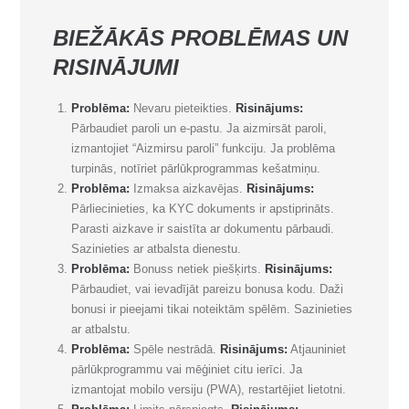
BIEŽĀKĀS PROBLĒMAS UN
RISINĀJUMI
Problēma:
Nevaru pieteikties.
Risinājums:
Pārbaudiet paroli un e-pastu. Ja aizmirsāt paroli,
izmantojiet “Aizmirsu paroli” funkciju. Ja problēma
turpinās, notīriet pārlūkprogrammas kešatmiņu.
Problēma:
Izmaksa aizkavējas.
Risinājums:
Pārliecinieties, ka KYC dokuments ir apstiprināts.
Parasti aizkave ir saistīta ar dokumentu pārbaudi.
Sazinieties ar atbalsta dienestu.
Problēma:
Bonuss netiek piešķirts.
Risinājums:
Pārbaudiet, vai ievadījāt pareizu bonusa kodu. Daži
bonusi ir pieejami tikai noteiktām spēlēm. Sazinieties
ar atbalstu.
Problēma:
Spēle nestrādā.
Risinājums:
Atjauniniet
pārlūkprogrammu vai mēģiniet citu ierīci. Ja
izmantojat mobilo versiju (PWA), restartējiet lietotni.