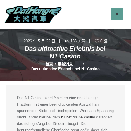
2026 年 5 月 22 日
133
人氣
0
讚
最新消息
Das ultimative Erlebnis bei
服務項目
N1 Casino
立即找車
首頁
最新消息
...
Das ultimative Erlebnis bei N1 Casino
聯絡我們
關於我們
Das N1 Casino bietet Spielern eine erstklassige
Plattform mit einer beeindruckenden Auswahl an
spannenden Slots und Tischspielen. Wer nach Spannung
sucht, findet hier bei dem
n1 bet online casino
garantiert
das richtige Angebot für sein Budget. Die
benutzerfreundliche Oberfläche sorgt dafür, dass sich