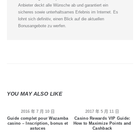
Anbieter deckt alle Wünsche ab und garantiert ein
sicheres sowie unterhaltsames Erlebnis im Internet. Es
lohnt sich definitiv, einen Blick auf die aktuellen
Bonusangebote zu werfen.
YOU MAY ALSO LIKE
2016 年 7 月 10 日
2017 年 5 月 11 日
Guide complet pour Wazamba
Casino Rewards VIP Guide:
casino – Inscription, bonus et
How to Maximize Points and
astuces
Cashback