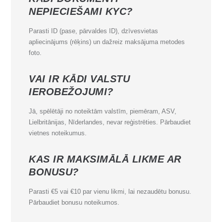
NEPIECIEŠAMI KYC?
Parasti ID (pase, pārvaldes ID), dzīvesvietas
apliecinājums (rēķins) un dažreiz maksājuma metodes
foto.
VAI IR KĀDI VALSTU
IEROBEŽOJUMI?
Jā, spēlētāji no noteiktām valstīm, piemēram, ASV,
Lielbritānijas, Nīderlandes, nevar reģistrēties. Pārbaudiet
vietnes noteikumus.
KAS IR MAKSIMĀLĀ LIKME AR
BONUSU?
Parasti €5 vai €10 par vienu likmi, lai nezaudētu bonusu.
Pārbaudiet bonusu noteikumos.