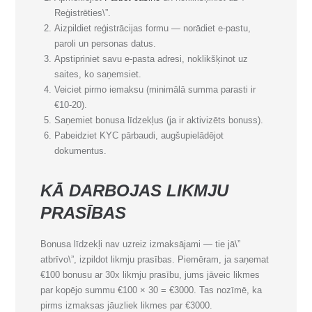
Reģistrēties\”.
Aizpildiet reģistrācijas formu — norādiet e-pastu,
paroli un personas datus.
Apstipriniet savu e-pasta adresi, noklikšķinot uz
saites, ko saņemsiet.
Veiciet pirmo iemaksu (minimālā summa parasti ir
€10-20).
Saņemiet bonusa līdzekļus (ja ir aktivizēts bonuss).
Pabeidziet KYC pārbaudi, augšupielādējot
dokumentus.
KĀ DARBOJAS LIKMJU
PRASĪBAS
Bonusa līdzekļi nav uzreiz izmaksājami — tie jā\”
atbrīvo\”, izpildot likmju prasības. Piemēram, ja saņemat
€100 bonusu ar 30x likmju prasību, jums jāveic likmes
par kopējo summu €100 × 30 = €3000. Tas nozīmē, ka
pirms izmaksas jāuzliek likmes par €3000.