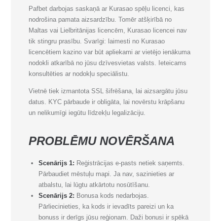
Pafbet darbojas saskaņā ar Kurasao spēļu licenci, kas
nodrošina pamata aizsardzību. Tomēr atšķirībā no
Maltas vai Lielbritānijas licencēm, Kurasao licencei nav
tik stingru prasību. Svarīgi: laimesti no Kurasao
licencētiem kazino var būt apliekami ar vietējo ienākuma
nodokli atkarībā no jūsu dzīvesvietas valsts. Ieteicams
konsultēties ar nodokļu speciālistu.
Vietnē tiek izmantota SSL šifrēšana, lai aizsargātu jūsu
datus. KYC pārbaude ir obligāta, lai novērstu krāpšanu
un nelikumīgi iegūtu līdzekļu legalizāciju.
PROBLĒMU NOVĒRŠANA
Scenārijs 1:
Reģistrācijas e-pasts netiek saņemts.
Pārbaudiet mēstuļu mapi. Ja nav, sazinieties ar
atbalstu, lai lūgtu atkārtotu nosūtīšanu.
Scenārijs 2:
Bonusa kods nedarbojas.
Pārliecinieties, ka kods ir ievadīts pareizi un ka
bonuss ir derīgs jūsu reģionam. Daži bonusi ir spēkā