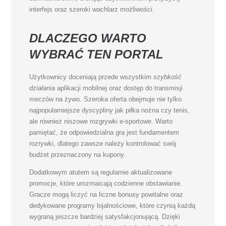
interfejs oraz szeroki wachlarz możliwości.
DLACZEGO WARTO
WYBRAĆ TEN PORTAL
Użytkownicy doceniają przede wszystkim
szybkość
działania
aplikacji mobilnej oraz dostęp do transmisji
meczów na żywo. Szeroka oferta obejmuje nie tylko
najpopularniejsze dyscypliny jak piłka nożna czy tenis,
ale również niszowe rozgrywki e-sportowe. Warto
pamiętać, że odpowiedzialna gra jest fundamentem
rozrywki, dlatego zawsze należy kontrolować swój
budżet przeznaczony na kupony.
Dodatkowym atutem są regularnie aktualizowane
promocje, które urozmaicają codzienne obstawianie.
Gracze mogą liczyć na liczne bonusy powitalne oraz
dedykowane programy lojalnościowe, które czynią każdą
wygraną jeszcze bardziej satysfakcjonującą. Dzięki