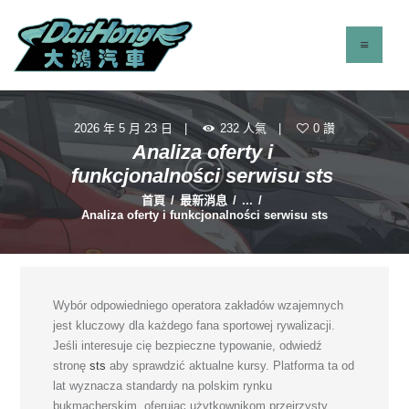
2026 年 5 月 23 日
232
人氣
0
讚
最新消息
Analiza oferty i
服務項目
funkcjonalności serwisu sts
立即找車
首頁
最新消息
...
Analiza oferty i funkcjonalności serwisu sts
聯絡我們
關於我們
Wybór odpowiedniego operatora zakładów wzajemnych
jest kluczowy dla każdego fana sportowej rywalizacji.
Jeśli interesuje cię bezpieczne typowanie, odwiedź
stronę
sts
aby sprawdzić aktualne kursy. Platforma ta od
lat wyznacza standardy na polskim rynku
bukmacherskim, oferując użytkownikom przejrzysty