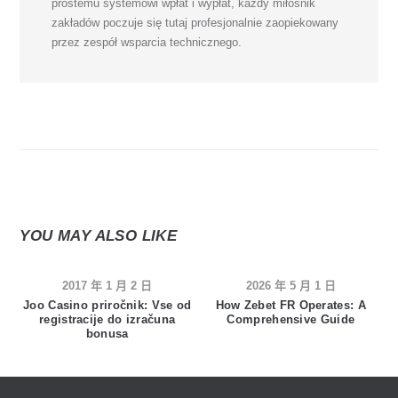
prostemu systemowi wpłat i wypłat, każdy miłośnik
zakładów poczuje się tutaj profesjonalnie zaopiekowany
przez zespół wsparcia technicznego.
YOU MAY ALSO LIKE
2017 年 1 月 2 日
2026 年 5 月 1 日
Joo Casino priročnik: Vse od
How Zebet FR Operates: A
registracije do izračuna
Comprehensive Guide
bonusa