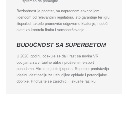
spreman da pomogne.
Bezbednost je prioritet, sa naprednom enkripcijom i
licencom od relevantnih regulatora, što garantuje fer igru.
Superbet takođe promoviše odgovorno klađenje, nudeći
alate za kontrolu limita i samoodržavanje.
BUDUĆNOST SA SUPERBETOM
U 2026. godini, očekuje se dalji rast sa novim VR
opcijama za virtuelne utrke i proširenim e-sport
ponudama. Ako ste ljubitelj sporta, Superbet predstavlja
idealnu destinaciju za uzbudljive opklade i potencijalne
dobitke. Pridružite se zajednici i iskusite razliku!