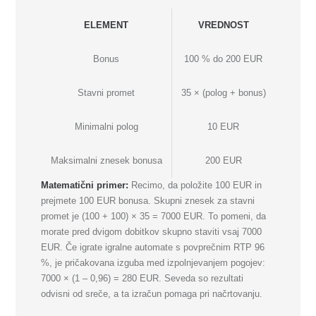
ELEMENT
VREDNOST
Bonus
100 % do 200 EUR
Stavni promet
35 × (polog + bonus)
Minimalni polog
10 EUR
Maksimalni znesek bonusa
200 EUR
Matematični primer:
Recimo, da položite 100 EUR in
prejmete 100 EUR bonusa. Skupni znesek za stavni
promet je (100 + 100) × 35 = 7000 EUR. To pomeni, da
morate pred dvigom dobitkov skupno staviti vsaj 7000
EUR. Če igrate igralne automate s povprečnim RTP 96
%, je pričakovana izguba med izpolnjevanjem pogojev:
7000 × (1 – 0,96) = 280 EUR. Seveda so rezultati
odvisni od sreče, a ta izračun pomaga pri načrtovanju.