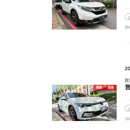
90
2
掀
售
熱銷
超值
16