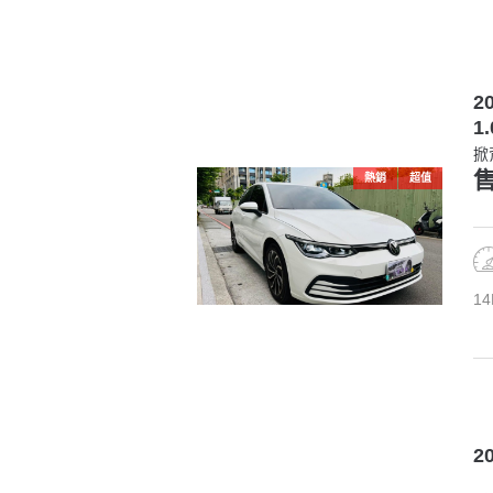
2
1.
掀
售
熱銷
超值
14
2