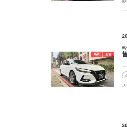
88
2
轎
售
熱銷
超值
10
2