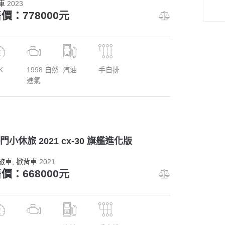
車
2023
價：778000元
K
1998 自然
汽油
手自排
進氣
門小休旅 2021 cx-30 旗艦進化版
旅車
, 掀背車
2021
價：668000元