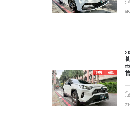
6K
2
養
休
售
熱銷
超值
21