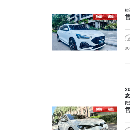
旅
售
熱銷
超值
80
2
念
掀
售
熱銷
超值