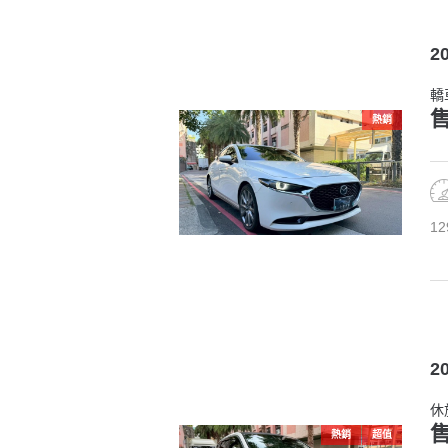
2
轎
售
熱銷
12
2
休
售
熱銷
超值