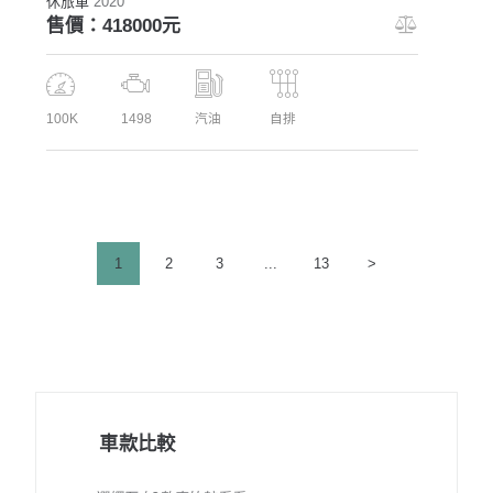
休旅車
2020
售價：418000元
100K
1498
汽油
自排
文
PAGE
1
PAGE
2
PAGE
3
...
PAGE
13
>
章
分
頁
車款比較