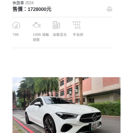
休旅車
2024
售價：1728000元
79K
1998 渦輪
油電混合
手自排
增壓