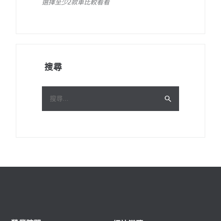
選擇至少2款車比較看看
搜尋
搜
尋
關
鍵
字: