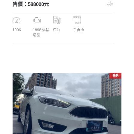
售價：588000元
100K
1998 渦輪
汽油
手自排
增壓
熱銷