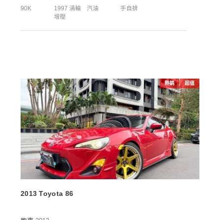
90K
1997 渦輪
汽油
手自排
增壓
熱銷
超值
2013 Toyota 86