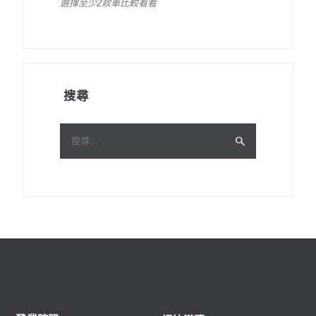
選擇至少2款車比較看看
搜尋
搜
尋
關
鍵
字: