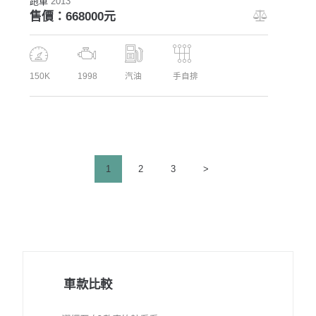
跑車
2013
售價：668000元
150K
1998
汽油
手自排
文
PAGE
1
PAGE
2
PAGE
3
>
章
分
頁
車款比較