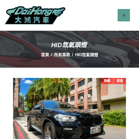
HID氙氣頭燈
最新消息
首頁
所有車款
HID氙氣頭燈
服務項目
立即找車
聯絡我們
熱銷
超值
關於我們