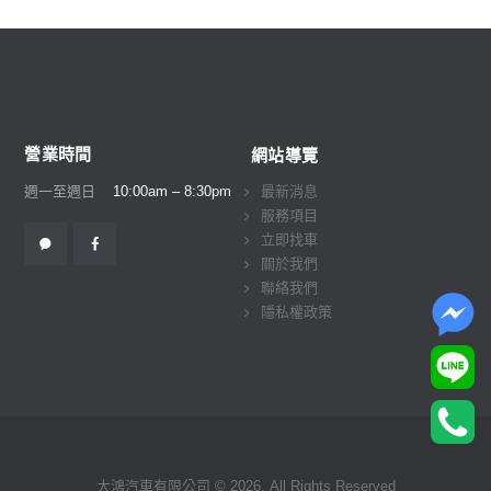
營業時間
網站導覽
週一至週日
10:00am – 8:30pm
最新消息
服務項目
立即找車
關於我們
聯絡我們
隱私權政策
大鴻汽車有限公司 © 2026. All Rights Reserved