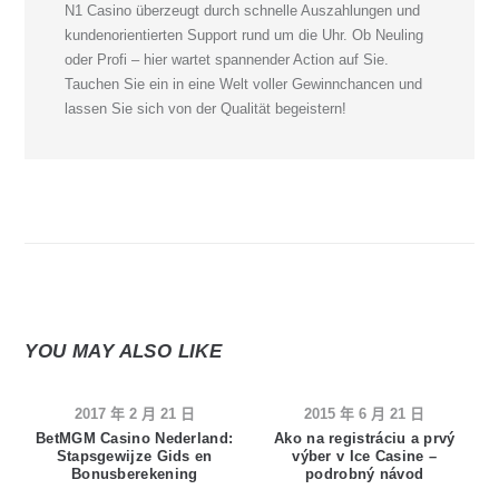
N1 Casino überzeugt durch schnelle Auszahlungen und
kundenorientierten Support rund um die Uhr. Ob Neuling
oder Profi – hier wartet spannender Action auf Sie.
Tauchen Sie ein in eine Welt voller Gewinnchancen und
lassen Sie sich von der Qualität begeistern!
YOU MAY ALSO LIKE
2017 年 2 月 21 日
2015 年 6 月 21 日
BetMGM Casino Nederland:
Ako na registráciu a prvý
Stapsgewijze Gids en
výber v Ice Casine –
Bonusberekening
podrobný návod