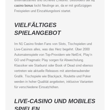
unterhaltsames und sicheres Erlebnis. Besonders der
n1
casino bonus
lockt Neulinge an, da er mit großzügigen
Freispielen und Einzahlungsboni startet.
VIELFÄLTIGES
SPIELANGEBOT
Im N1 Casino finden Fans von Slots, Tischspielen und
Live-Casinos alles, was das Herz begehrt. Über 2000
Automatenspiele von Top-Providern wie NetEnt, Play’n
GO und Pragmatic Play sorgen für Abwechslung.
Klassiker wie Starburst oder Book of Dead sind ebenso
vertreten wie aktuelle Releases mit atemberaubender
Grafik. Tischspiele wie Blackjack, Roulette und Poker
werden in hoher Qualität angeboten, inklusive Varianten
für verschiedene Einsatzhöhen.
LIVE-CASINO UND MOBILES
SPIELEN