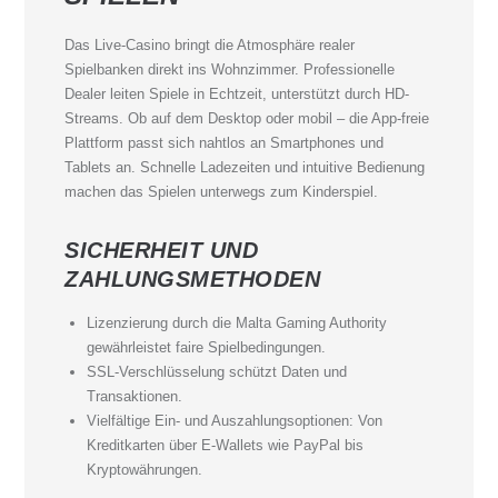
Das Live-Casino bringt die Atmosphäre realer
Spielbanken direkt ins Wohnzimmer. Professionelle
Dealer leiten Spiele in Echtzeit, unterstützt durch HD-
Streams. Ob auf dem Desktop oder mobil – die App-freie
Plattform passt sich nahtlos an Smartphones und
Tablets an. Schnelle Ladezeiten und intuitive Bedienung
machen das Spielen unterwegs zum Kinderspiel.
SICHERHEIT UND
ZAHLUNGSMETHODEN
Lizenzierung durch die Malta Gaming Authority
gewährleistet faire Spielbedingungen.
SSL-Verschlüsselung schützt Daten und
Transaktionen.
Vielfältige Ein- und Auszahlungsoptionen: Von
Kreditkarten über E-Wallets wie PayPal bis
Kryptowährungen.